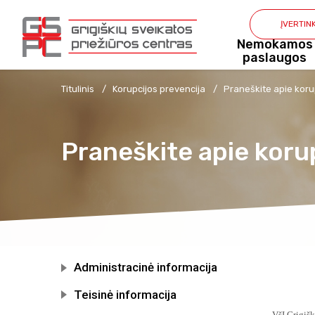
ĮVERTIN
Nemokamos
paslaugos
Titulinis
Korupcijos prevencija
Praneškite apie koru
Praneškite apie koru
Administracinė informacija
Teisinė informacija
VšĮ Grigišk