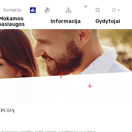
Kontaktai
LT
Mokamos
Informacija
Gydytojai
paslaugos
UPCIJĄ
ų korupcijos apraiškų, todėl asmenis, susidūrusius su galimai