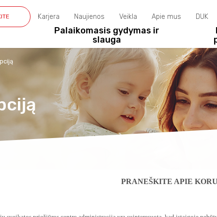
Karjera
Naujienos
Veikla
Apie mus
DUK
KITE
Palaikomasis gydymas ir
slauga
pciją
pciją
PRANEŠKITE APIE KOR
ių sveikatos priežiūros centro administracija yra suinteresuota, kad įstaigoje nebūt