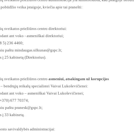
pobūdžio veika įstaigoje, kviečia apie tai pranešti:
ių sveikatos priežiūros centro direktoriui:
rodant ant voko - asmeniškai direktoriui;
(8 5) 236 4460;
niu paštu
mindaugas.silkunas@gspc.lt
;
is į 25 kabinetą (Direktorius).
ių sveikatos priežiūros centro
asmeniui, atsakingam už korupcijos
– bendrųjų reikalų specialistei Vaivai Lukoševičienei:
rodant ant voko – asmeniškai Vaivai Lukoševičienei;
 (+370) 677 70374;
niu paštu
pranesk@gspc.lt
;
is į 33 kabinetą.
esto savivaldybės administracijai: