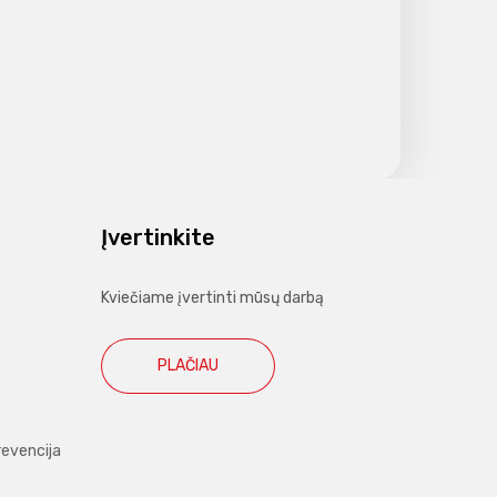
Įvertinkite
Kviečiame įvertinti mūsų darbą
PLAČIAU
revencija