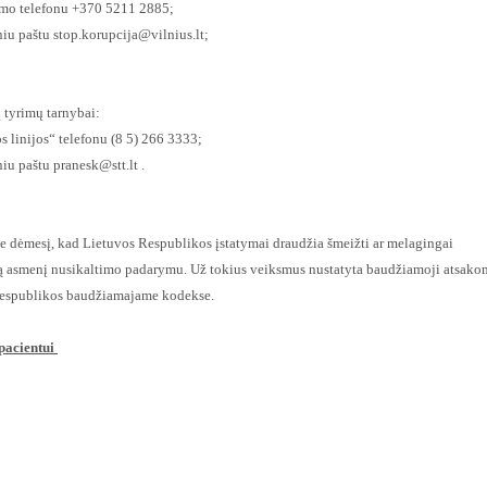
jimo telefonu +370 5211 2885;
niu paštu
stop.korupcija@vilnius.lt
;
 tyrimų tarnybai:
os linijos“ telefonu (8 5) 266 3333;
niu paštu
pranesk@stt.lt
.
e dėmesį, kad Lietuvos Respublikos įstatymai draudžia šmeižti ar melagingai
itą asmenį nusikaltimo padarymu. Už tokius veiksmus nustatyta baudžiamoji atsak
espublikos baudžiamajame kodekse.
pacientui