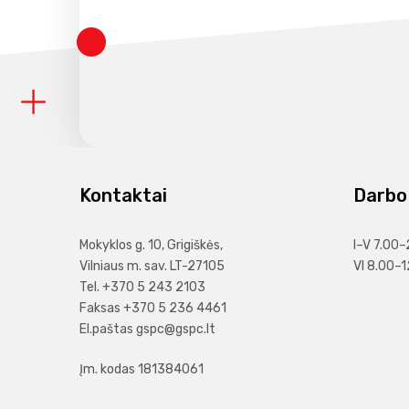
Kontaktai
Darbo 
Mokyklos g. 10, Grigiškės,
I–V 7.00–
Vilniaus m. sav. LT-27105
VI 8.00–1
Tel. +370 5 243 2103
Faksas +370 5 236 4461
El.paštas
gspc@gspc.lt
Įm. kodas 181384061