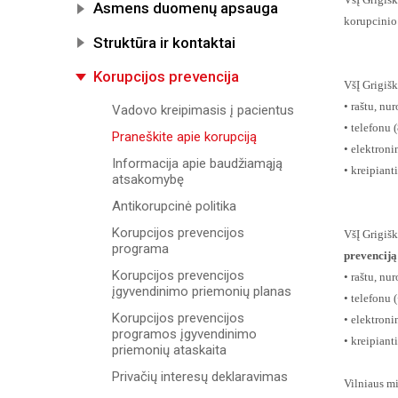
Asmens duomenų apsauga
korupcinio 
Struktūra ir kontaktai
Korupcijos prevencija
VšĮ Grigišk
• raštu, nu
Vadovo kreipimasis į pacientus
• telefonu 
Praneškite apie korupciją
• elektroni
Informacija apie baudžiamąją
• kreipiant
atsakomybę
Antikorupcinė politika
Korupcijos prevencijos
VšĮ Grigišk
programa
prevenciją
Korupcijos prevencijos
• raštu, nu
įgyvendinimo priemonių planas
• telefonu
Korupcijos prevencijos
• elektroni
programos įgyvendinimo
• kreipiant
priemonių ataskaita
Privačių interesų deklaravimas
Vilniaus mi