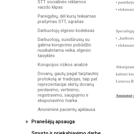
STT socialinės reklamos
• pasitikė
vaizdo klipas
• elektroni
Pareigybių, dėl kurių teikiamas
prašymas STT, sąrašas
Darbuotojų elgesio kodeksas
Specialiųjų
• „karštosi
Darbuotojų, susidūrusių su
galima korupcinio pobūdžio
• elektroni
nusikalstama veika, elgesio
taisyklės
Korupcijos rizikos analizė
Atkreipiam
Dovanų, gautų pagal tarptautinį
kaltinti k
protokolą ar tradicijas, taip pat
Lietuvos R
reprezentacijai skirtų dovanų
perdavimo, vertinimo,
registravimo, saugojimo ir
Atmintinė 
eksponavimo tvarka
Anoniminė pacientų apklausa
Pranešėjų apsauga
Smurto ir priekabiavimo darbe