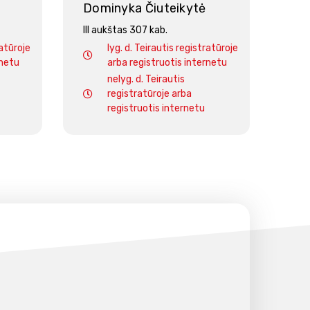
Dominyka Čiuteikytė
III aukštas 307 kab.
ratūroje
lyg. d. Teirautis registratūroje
rnetu
arba registruotis internetu
nelyg. d. Teirautis
registratūroje arba
registruotis internetu