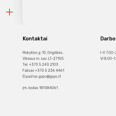
Kontaktai
Darbo 
Mokyklos g. 10, Grigiškės,
I–V 7.00–
Vilniaus m. sav. LT-27105
VI 8.00–1
Tel. +370 5 243 2103
Faksas +370 5 236 4461
El.paštas
gspc@gspc.lt
Įm. kodas 181384061