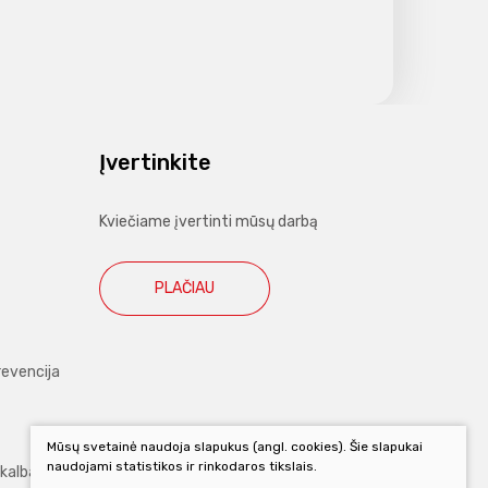
Įvertinkite
Kviečiame įvertinti mūsų darbą
PLAČIAU
revencija
Mūsų svetainė naudoja slapukus (angl. cookies). Šie slapukai
naudojami statistikos ir rinkodaros tikslais.
 kalba