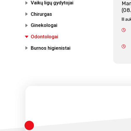
Vaikų ligų gydytojai
Mar
(08
Chirurgas
III a
Ginekologai
Odontologai
Burnos higienistai