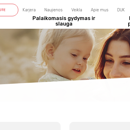
Karjera
Naujienos
Veikla
Apie mus
DUK
KITE
Palaikomasis gydymas ir
slauga