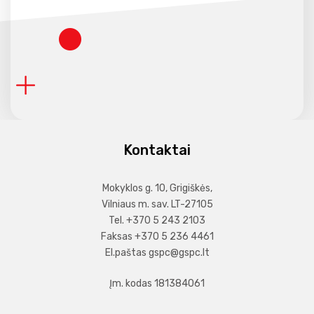
Kontaktai
Mokyklos g. 10, Grigiškės,
Vilniaus m. sav. LT-27105
Tel. +370 5 243 2103
Faksas +370 5 236 4461
El.paštas
gspc@gspc.lt
Įm. kodas 181384061