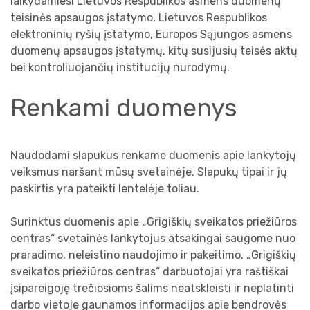
laikydamiesi Lietuvos Respublikos asmens duomenų
Slapukai (netrinti)
teisinės apsaugos įstatymo, Lietuvos Respublikos
Chirurgas
Kompensuojamų vaistų pasų išdavimas
Mokamos nemedicininės paslaugos
elektroninių ryšių įstatymo, Europos Sąjungos asmens
duomenų apsaugos įstatymų, kitų susijusių teisės aktų
Ginekologai
Informacijos teikimo pacientams tvarka
bei kontroliuojančių institucijų nurodymų.
Odontologai
Pacientų skundų ir pareiškimų nagrinėjimo tv
Renkami duomenys
Burnos higienistai
Pacientų teisės ir pareigos
Naudodami slapukus renkame duomenis apie lankytojų
Naudinga informacija
veiksmus naršant mūsų svetainėje. Slapukų tipai ir jų
paskirtis yra pateikti lentelėje toliau.
Surinktus duomenis apie „Grigiškių sveikatos priežiūros
centras“ svetainės lankytojus atsakingai saugome nuo
praradimo, neleistino naudojimo ir pakeitimo. „Grigiškių
sveikatos priežiūros centras“ darbuotojai yra raštiškai
įsipareigoję trečiosioms šalims neatskleisti ir neplatinti
darbo vietoje gaunamos informacijos apie bendrovės