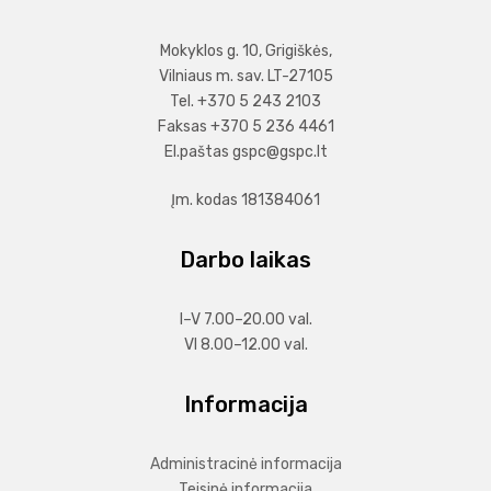
Mokyklos g. 10, Grigiškės,
Vilniaus m. sav. LT-27105
Tel. +370 5 243 2103
Faksas +370 5 236 4461
El.paštas
gspc@gspc.lt
Įm. kodas 181384061
Darbo laikas
I–V 7.00–20.00 val.
VI 8.00–12.00 val.
Informacija
Administracinė informacija
Teisinė informacija