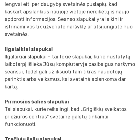
lengvai eiti per daugybę svetainės puslapių, kad
kaskart apsilankius naujoje vietoje nereikėtų iš naujo
apdoroti informacijos. Seanso slapukai yra laikini ir
ištrinami vos tik užveriate naršyklę ar atsijungiate nuo
svetainės.
Ilgalaikiai slapukai
Ilgalaikiai slapukai – tai tokie slapukai, kurie nustatytą
laikotarpį išlieka Jūsų kompiuteryje pasibaigus naršymo
seansui, todėl gali užfiksuoti tam tikras naudotojų
parinktis arba veiksmus, kai svetainė aplankoma dar
kartą.
Pirmosios šalies slapukai
Tai slapukai, kurie reikalingi, kad „Grigiškių sveikatos
priežiūros centras“ svetainė galėtų tinkamai
funkcionuoti.
Trečiųjų šalių slapukai