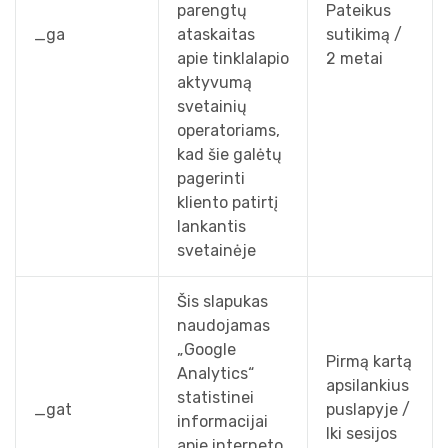
parengtų
Pateikus
_ga
ataskaitas
sutikimą /
apie tinklalapio
2 metai
aktyvumą
svetainių
operatoriams,
kad šie galėtų
pagerinti
kliento patirtį
lankantis
svetainėje
Šis slapukas
naudojamas
„Google
Pirmą kartą
Analytics“
apsilankius
statistinei
_gat
puslapyje /
informacijai
Iki sesijos
apie interneto