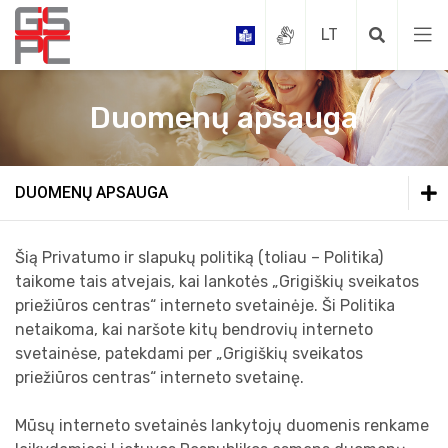
Duomenų apsauga
Ambulatorinės
Gyventojų hospitalizavimo į palaikomojo gydy
Stacionarinės
DUOMENŲ APSAUGA
Mokamų paslaugų teikimo tvarka
Palaikomojo gydymo ir slaugos paslaugos
Įstaigos teikiančios medicininės reabilitacij
Puslapis nerastas
Šią Privatumo ir slapukų politiką (toliau – Politika)
Svetainės žemėlapis
Medicinos pagalba centro nedarbo metu
Imunoprofilaktikos paslaugos, už kurias nen
taikome tais atvejais, kai lankotės „Grigiškių sveikatos
Palaikomojo gydymo ir slaugos ligoninės pac
Ambulatorinės slaugos paslaugos namuose
priežiūros centras“ interneto svetainėje. Ši Politika
Produktas
netaikoma, kai naršote kitų bendrovių interneto
Šeimos gydytojai
Svarbi informacija
Odontologinių medžiagų kainynas
Registruotų į eilę asmenų, laukiančių palaiko
Paieška
svetainėse, patekdami per „Grigiškių sveikatos
priežiūros centras“ interneto svetainę.
Vidaus ligų gydytojai
Gyventojų prisirašymo tvarka
Odontologinės paslaugos neapdraustiems pr
Mirštančio paciento ir jo artimųjų oraus atsi
Įvertinimas
Mūsų interneto svetainės lankytojų duomenis renkame
Duomenų apsauga
Vaikų ligų gydytojai
Sveikatos prevencijos programos
Mokamos paslaugos