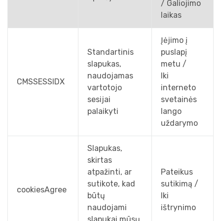
/ Galiojimo
laikas
Įėjimo į
Standartinis
puslapį
slapukas,
metu /
naudojamas
Iki
CMSSESSIDX
vartotojo
interneto
sesijai
svetainės
palaikyti
lango
uždarymo
Slapukas,
skirtas
atpažinti, ar
Pateikus
sutikote, kad
sutikimą /
cookiesAgree
būtų
Iki
naudojami
ištrynimo
slapukai mūsų