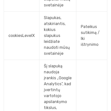
svetainėje
Slapukas,
atskiriantis,
Pateikus
kokius
sutikimą /
cookiesLevelX
slapukus
Iki
leidžiate
ištrynimo
naudoti mūsų
svetainėje
Šį slapuką
naudoja
įrankis „Google
Analytics“, kad
įvertintų
vartotojo
apsilankymo
tikslus,