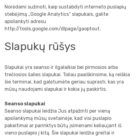
Norėdami sužinoti, kaip sustabdyti interneto puslapių
stebėjimą „Google Analytics“ slapukais, galite
apsilankyti adresu
http://tools.google.com/dlpage/gaoptout.
Slapukų rūšys
Slapukai yra seanso ir ilgalaikiai bei pirmosios arba
trečiosios šalies slapukai. Toliau paaiškinsime, ką reiškia
šie terminai, kad galėtumėte geriau suprasti, kas yra
mūsų naudojami slapukai ir kokia jų paskirtis.
Seanso slapukai
Seanso slapukai leidžia Jus atpažinti per vieną
apsilankymą mūsų svetainėje, kad visi puslapio
pakeitimai ar parinktys būtų įsimenami keliaujant iš
vieno puslapio į kitą. Šie slapukai leidžia greitai ir