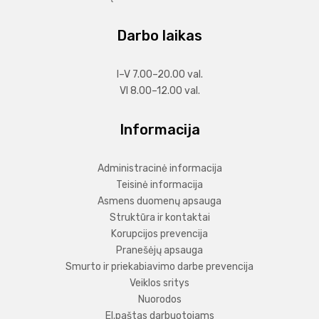
Korupcijos rizikos analizė
Dovanų, gautų pagal tarptautinį protokolą ar tradicijas, taip
Darbo laikas
pat reprezentacijai skirtų dovanų perdavimo, vertinimo,
registravimo, saugojimo ir eksponavimo tvarka
Anoniminė pacientų apklausa
I–V 7.00–20.00 val.
VI 8.00–12.00 val.
Pranešėjų apsauga
Smurto ir priekabiavimo darbe prevencija
Informacija
Veiklos sritys
Administracinė informacija
Nuorodos
Teisinė informacija
Asmens duomenų apsauga
El.paštas darbuotojams
Struktūra ir kontaktai
Korupcijos prevencija
Informacija lengvai suprantama kalba (angl. easy to
Pranešėjų apsauga
read)
Smurto ir priekabiavimo darbe prevencija
Informacija gestų kalba
Veiklos sritys
Nuorodos
El.paštas darbuotojams