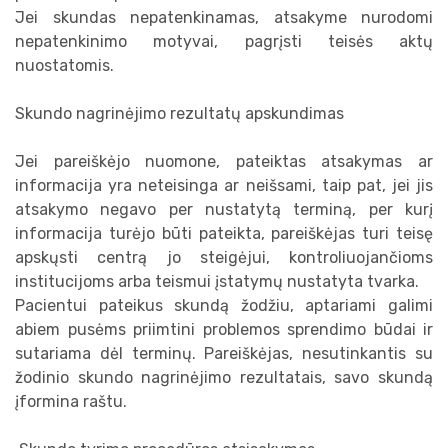
Jei skundas nepatenkinamas, atsakyme nurodomi
nepatenkinimo motyvai, pagrįsti teisės aktų
nuostatomis.
Skundo nagrinėjimo rezultatų apskundimas
Jei pareiškėjo nuomone, pateiktas atsakymas ar
informacija yra neteisinga ar neišsami, taip pat, jei jis
atsakymo negavo per nustatytą terminą, per kurį
informacija turėjo būti pateikta, pareiškėjas turi teisę
apskųsti centrą jo steigėjui, kontroliuojančioms
institucijoms arba teismui įstatymų nustatyta tvarka.
Pacientui pateikus skundą žodžiu, aptariami galimi
abiem pusėms priimtini problemos sprendimo būdai ir
sutariama dėl terminų. Pareiškėjas, nesutinkantis su
žodinio skundo nagrinėjimo rezultatais, savo skundą
įformina raštu.