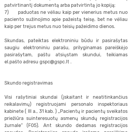
patvirtinantį dokumentą arba patvirtintą jo kopiją;
7) paduotas ne vėliau kaip per vienerius metus nuo
paciento sužinojimo apie pažeistą teisę, bet ne vėliau
kaip per trejus metus nuo teisių pažeidimo dienos.
Skundas, pateiktas elektroniniu būdu ir pasirašytas
saugiu elektroniniu parašu, prilyginamas pareiškėjo
pasirašytam, paštu atsiųstam skundui, teikiamas
el.pašto adresu
gspc@gspc.lt
.
Skundo registravimas
Visi rašytiniai skundai (įskaitant ir neatitinkančius
reikalavimų) registruojami personalo inspektoriaus
kabinete ( III a., 31 kab. ) „Pacientų ir pacientų sveikatos
priežiūra suinteresuotų asmenų skundų registracijos
žurnale“ (F05). Ant skundo dedamas registracijos