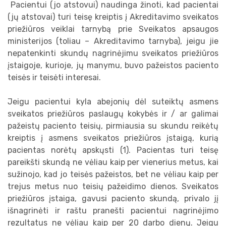
Pacientui (jo atstovui) naudinga žinoti, kad pacientai
(jų atstovai) turi teisę kreiptis į Akreditavimo sveikatos
priežiūros veiklai tarnybą prie Sveikatos apsaugos
ministerijos (toliau – Akreditavimo tarnyba), jeigu jie
nepatenkinti skundų nagrinėjimu sveikatos priežiūros
įstaigoje, kurioje, jų manymu, buvo pažeistos paciento
teisės ir teisėti interesai.
Jeigu pacientui kyla abejonių dėl suteiktų asmens
sveikatos priežiūros paslaugų kokybės ir / ar galimai
pažeistų paciento teisių, pirmiausia su skundu reikėtų
kreiptis į asmens sveikatos priežiūros įstaigą, kurią
pacientas norėtų apskųsti (1). Pacientas turi teisę
pareikšti skundą ne vėliau kaip per vienerius metus, kai
sužinojo, kad jo teisės pažeistos, bet ne vėliau kaip per
trejus metus nuo teisių pažeidimo dienos. Sveikatos
priežiūros įstaiga, gavusi paciento skundą, privalo jį
išnagrinėti ir raštu pranešti pacientui nagrinėjimo
rezultatus ne vėliau kaip per 20 darbo dienų. Jeigu