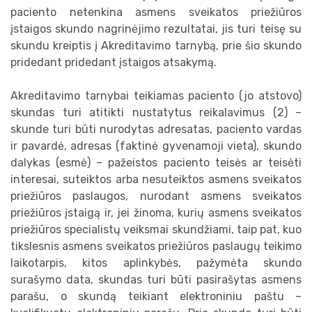
paciento netenkina asmens sveikatos priežiūros
įstaigos skundo nagrinėjimo rezultatai, jis turi teisę su
skundu kreiptis į Akreditavimo tarnybą, prie šio skundo
pridedant pridedant įstaigos atsakymą.
Akreditavimo tarnybai teikiamas paciento (jo atstovo)
skundas turi atitikti nustatytus reikalavimus (2) –
skunde turi būti nurodytas adresatas, paciento vardas
ir pavardė, adresas (faktinė gyvenamoji vieta), skundo
dalykas (esmė) – pažeistos paciento teisės ar teisėti
interesai, suteiktos arba nesuteiktos asmens sveikatos
priežiūros paslaugos, nurodant asmens sveikatos
priežiūros įstaigą ir, jei žinoma, kurių asmens sveikatos
priežiūros specialistų veiksmai skundžiami, taip pat, kuo
tikslesnis asmens sveikatos priežiūros paslaugų teikimo
laikotarpis, kitos aplinkybės, pažymėta skundo
surašymo data, skundas turi būti pasirašytas asmens
parašu, o skundą teikiant elektroniniu paštu –