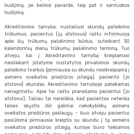
liudijimą, jei keitėsi pavardė, taip pat ir santuokos
liudijimą.
Akreditavimo tarnyba, nustačiusi skundų pateikimo
trūkumus, pacientus (jų atstovus) raštu informuoja
apie šių trūkumų pašalinimo būdus, suteikiant 30
kalendorinių dienų trūkumų pašalinimo terminą. Tuo
atveju, kai į Akreditavimo tarnybą kreipiamasi
nesilaikant įstatyme nustatytos privalomos skundų
pateikimo tvarkos (pirmiausia su skundu nesikreipiama į
asmens sveikatos priežiūros įstaigą), paciento (jo
atstovo) skundas Akreditavimo tarnyboje paliekamas
nenagrinėtu. Apie tai raštu pranešama pacientui (jo
atstovui). Tačiau tai nereiškia, kad pacientas netenka
teisės skųstis dėl galimai nekokybiškų asmens
sveikatos priežiūros paslaugų – šiuo atveju pacientui
pasiūloma pirmiausia kreiptis su skundu į tą asmens
sveikatos priežiūros įstaigą, kurioje buvo teikiamos