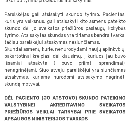
Skundo tyrimo procedūros atsisakymas
Pareiškėjas gali atsisakyti skundo tyrimo. Pacientas,
kuris yra veiksnus, gali atsisakyti kito asmens pateikto
skundo dėl jo sveikatos priežiūros paslaugų kokybės
tyrimo. Atsisakytas skundas yra tiriamas bendra tvarka,
tačiau pareiškėjui atsakymas nesiunčiamas.
Skundai asmenų kurie, nenurodydami naujų aplinkybių,
pakartotinai kreipiasi dėl klausimų, į kuriuos jau buvo
išsamiai atsakyta ( buvo priimti sprendimai),
nenagrinėjami. Šiuo atveju pareiškėjui yra siunčiamas
atsakymas, kuriame nurodomi atsisakymo nagrinėti
skundą motyvai.
DĖL PACIENTO (JO ATSTOVO) SKUNDO PATEIKIMO
VALSTYBINEI AKREDITAVIMO SVEIKATOS
PRIEŽIŪROS VEIKLAI TARNYBAI PRIE SVEIKATOS
APSAUGOS MINISTERIJOS TVARKOS