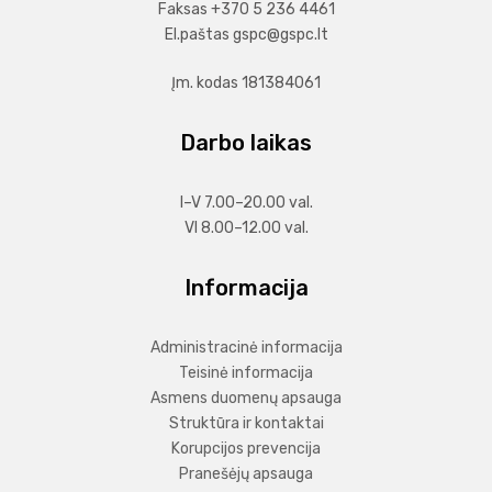
Faksas +370 5 236 4461
El.paštas
gspc@gspc.lt
Įm. kodas 181384061
Darbo laikas
I–V 7.00–20.00 val.
VI 8.00–12.00 val.
Informacija
Administracinė informacija
Teisinė informacija
Asmens duomenų apsauga
Struktūra ir kontaktai
Korupcijos prevencija
Pranešėjų apsauga