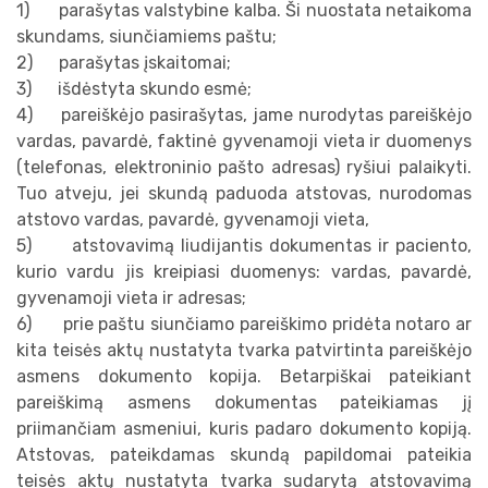
1) parašytas valstybine kalba. Ši nuostata netaikoma
skundams, siunčiamiems paštu;
Chirurgas
2) parašytas įskaitomai;
3) išdėstyta skundo esmė;
Ginekologai
4) pareiškėjo pasirašytas, jame nurodytas pareiškėjo
vardas, pavardė, faktinė gyvenamoji vieta ir duomenys
Odontologai
(telefonas, elektroninio pašto adresas) ryšiui palaikyti.
Tuo atveju, jei skundą paduoda atstovas, nurodomas
Burnos higienistai
atstovo vardas, pavardė, gyvenamoji vieta,
5) atstovavimą liudijantis dokumentas ir paciento,
kurio vardu jis kreipiasi duomenys: vardas, pavardė,
gyvenamoji vieta ir adresas;
6) prie paštu siunčiamo pareiškimo pridėta notaro ar
kita teisės aktų nustatyta tvarka patvirtinta pareiškėjo
asmens dokumento kopija. Betarpiškai pateikiant
pareiškimą asmens dokumentas pateikiamas jį
priimančiam asmeniui, kuris padaro dokumento kopiją.
Atstovas, pateikdamas skundą papildomai pateikia
teisės aktų nustatyta tvarka sudarytą atstovavimą