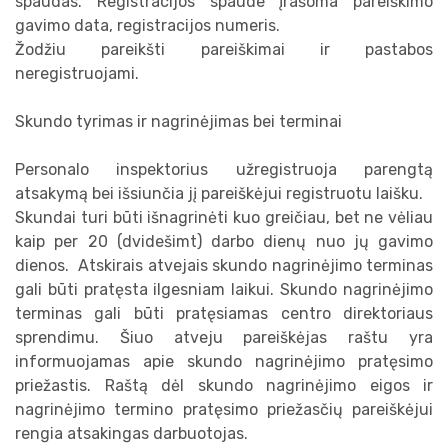
spaudas. Registracijos spaude įrašoma pareiškimo
gavimo data, registracijos numeris.
Žodžiu pareikšti pareiškimai ir pastabos
neregistruojami.
Skundo tyrimas ir nagrinėjimas bei terminai
Personalo inspektorius užregistruoja parengtą
atsakymą bei išsiunčia jį pareiškėjui registruotu laišku.
Skundai turi būti išnagrinėti kuo greičiau, bet ne vėliau
kaip per 20 (dvidešimt) darbo dienų nuo jų gavimo
dienos. Atskirais atvejais skundo nagrinėjimo terminas
gali būti pratęsta ilgesniam laikui. Skundo nagrinėjimo
terminas gali būti pratęsiamas centro direktoriaus
sprendimu. Šiuo atveju pareiškėjas raštu yra
informuojamas apie skundo nagrinėjimo pratęsimo
priežastis. Raštą dėl skundo nagrinėjimo eigos ir
nagrinėjimo termino pratęsimo priežasčių pareiškėjui
rengia atsakingas darbuotojas.