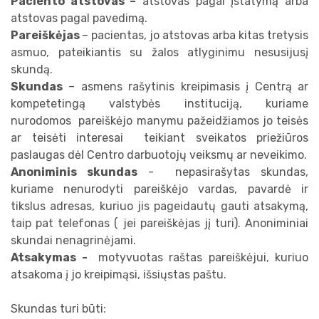
Sveikatos prevencijos programos
Paciento atstovas –
atstovas pagal įstatymą arba
atstovas pagal pavedimą.
Kompensuojamų vaistų pasų išdavimas
Mokamos nemedicininės paslaugos
Kompensuojamų vaistų pasų išdavimas
Pareiškėjas
– pacientas, jo atstovas arba kitas tretysis
asmuo, pateikiantis su žalos atlyginimu nesusijusį
Informacijos teikimo pacientams tvarka
Informacijos teikimo pacientams tvarka
skundą.
Pacientų skundų ir pareiškimų nagrinėjimo tvarka
Skundas
– asmens rašytinis kreipimasis į Centrą ar
Pacientų skundų ir pareiškimų nagrinėjimo tv
kompetetingą valstybės instituciją, kuriame
Pacientų teisės ir pareigos
nurodomos pareiškėjo manymu pažeidžiamos jo teisės
Pacientų teisės ir pareigos
Naudinga informacija
ar teisėti interesai teikiant sveikatos priežiūros
paslaugas dėl Centro darbuotojų veiksmų ar neveikimo.
Naudinga informacija
Anoniminis skundas
- nepasirašytas skundas,
kuriame nenurodyti pareiškėjo vardas, pavardė ir
tikslus adresas, kuriuo jis pageidautų gauti atsakymą,
taip pat telefonas ( jei pareiškėjas jį turi). Anoniminiai
skundai nenagrinėjami.
Šeimos gydytojai
Atsakymas -
motyvuotas raštas pareiškėjui, kuriuo
atsakoma į jo kreipimąsi, išsiųstas paštu.
Vidaus ligų gydytojai
Skundas turi būti:
Vaikų ligų gydytojai