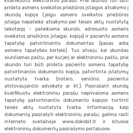
kvalifikuotu elektroniniu parašu. Prie skundo turi būti
pridėta asmens sveikatos priežiūros įstaigos atsakymo į
skundą kopija (jeigu asmens sveikatos priežiūros
įstaiga nepateikė atsakymo per teisės aktų nustatytą
laikotarpį – pateikiama skundo, adresuoto asmens
sveikatos priežiūros įstaigai, kopija) ir paciento asmens
tapatybę patvirtinantis dokumentas (pasas arba
asmens tapatybės kortelė). Tuo atveju, kai skundas
siunčiamas paštu, per kurjerį ar elektroniniu paštu, prie
skundo turi būti pridėta paciento asmens tapatybę
patvirtinančio dokumento kopija, patvirtinta įstatymų
nustatyta tvarka (notaro, seniūno, pacientui
atstovaujančio advokato ar kt.). Pasirašant skundą
kvalifikuotu elektroniniu parašu neprivaloma asmens
tapatybę patvirtinančio dokumento kopijos tvirtinti
teisės aktų nustatyta tvarka. Informaciją, kaip
dokumentą pasirašyti elektroniniu parašu, galima rasti
interneto svetainėje www.dokobit.lt ir kituose
elektroninių dokumentų pasirašymo portaluose.