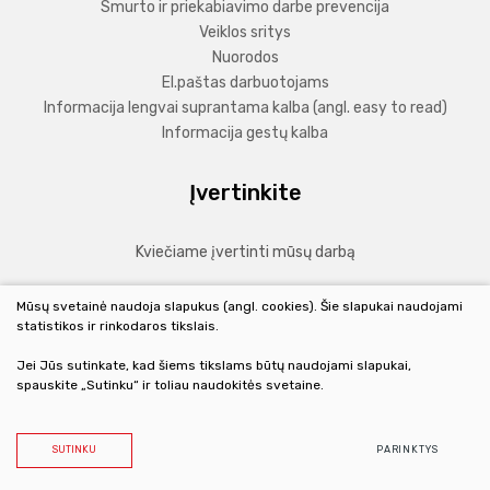
Smurto ir priekabiavimo darbe prevencija
Veiklos sritys
Nuorodos
El.paštas darbuotojams
Informacija lengvai suprantama kalba (angl. easy to read)
Informacija gestų kalba
Įvertinkite
Kviečiame įvertinti mūsų darbą
Mūsų svetainė naudoja slapukus (angl. cookies). Šie slapukai naudojami
PLAČIAU
statistikos ir rinkodaros tikslais.
Jei Jūs sutinkate, kad šiems tikslams būtų naudojami slapukai,
spauskite „Sutinku“ ir toliau naudokitės svetaine.
© 2020 Grigiškių sveikatos priežiūros centras. Visos teisės
saugomos.
Duomenų apsauga
SUTINKU
PARINKTYS
Sprendimas:
TEXUS