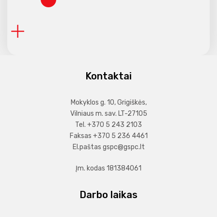
Slapukai (netrinti)
Chirurgas
Kompensuojamų vaistų pasų išdavimas
Mokamos nemedicininės paslaugos
Ginekologai
Informacijos teikimo pacientams tvarka
Odontologai
Pacientų skundų ir pareiškimų nagrinėjimo tv
Kontaktai
Burnos higienistai
Pacientų teisės ir pareigos
Mokyklos g. 10, Grigiškės,
Vilniaus m. sav. LT-27105
Naudinga informacija
Tel. +370 5 243 2103
Faksas +370 5 236 4461
El.paštas
gspc@gspc.lt
Įm. kodas 181384061
Darbo laikas