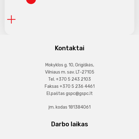
Chirurgas
Kompensuojamų vaistų pasų išdavimas
Mokamos nemedicininės paslaugos
Ginekologai
Informacijos teikimo pacientams tvarka
Odontologai
Pacientų skundų ir pareiškimų nagrinėjimo tv
Kontaktai
Burnos higienistai
Pacientų teisės ir pareigos
Mokyklos g. 10, Grigiškės,
Vilniaus m. sav. LT-27105
Naudinga informacija
Tel. +370 5 243 2103
Faksas +370 5 236 4461
El.paštas
gspc@gspc.lt
Įm. kodas 181384061
Darbo laikas